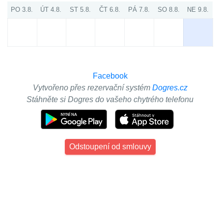
PO 3.8.
ÚT 4.8.
ST 5.8.
ČT 6.8.
PÁ 7.8.
SO 8.8.
NE 9.8.
Facebook
Vytvořeno přes rezervační systém
Dogres.cz
Stáhněte si Dogres do vašeho chytrého telefonu
Odstoupení od smlouvy